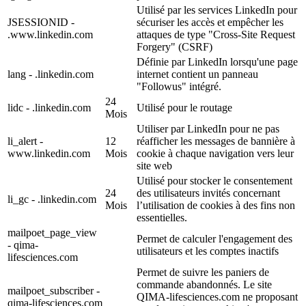
Utilisé par les services LinkedIn pour
JSESSIONID -
sécuriser les accès et empêcher les
.www.linkedin.com
attaques de type "Cross-Site Request
Forgery" (CSRF)
Définie par LinkedIn lorsqu'une page
lang - .linkedin.com
internet contient un panneau
"Followus" intégré.
24
lidc - .linkedin.com
Utilisé pour le routage
Mois
Utiliser par LinkedIn pour ne pas
li_alert -
12
réafficher les messages de bannière à
www.linkedin.com
Mois
cookie à chaque navigation vers leur
site web
Utilisé pour stocker le consentement
24
des utilisateurs invités concernant
li_gc - .linkedin.com
Mois
l’utilisation de cookies à des fins non
essentielles.
mailpoet_page_view
Permet de calculer l'engagement des
- qima-
utilisateurs et les comptes inactifs
lifesciences.com
Permet de suivre les paniers de
commande abandonnés. Le site
mailpoet_subscriber -
QIMA-lifesciences.com ne proposant
qima-lifesciences.com