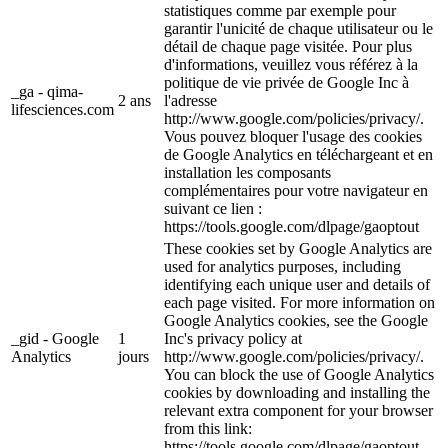
statistiques comme par exemple pour
garantir l'unicité de chaque utilisateur ou le
détail de chaque page visitée. Pour plus
d'informations, veuillez vous référez à la
politique de vie privée de Google Inc à
_ga - qima-
2 ans
l'adresse
lifesciences.com
http://www.google.com/policies/privacy/.
Vous pouvez bloquer l'usage des cookies
de Google Analytics en téléchargeant et en
installation les composants
complémentaires pour votre navigateur en
suivant ce lien :
https://tools.google.com/dlpage/gaoptout
These cookies set by Google Analytics are
used for analytics purposes, including
identifying each unique user and details of
each page visited. For more information on
Google Analytics cookies, see the Google
_gid - Google
1
Inc's privacy policy at
Analytics
jours
http://www.google.com/policies/privacy/.
You can block the use of Google Analytics
cookies by downloading and installing the
relevant extra component for your browser
from this link:
https://tools.google.com/dlpage/gaoptout