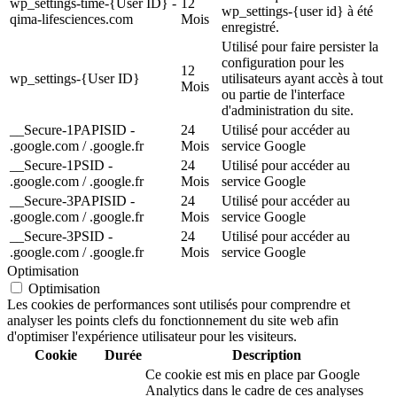
wp_settings-time-{User ID} -
12
wp_settings-{user id} à été
qima-lifesciences.com
Mois
enregistré.
Utilisé pour faire persister la
configuration pour les
12
wp_settings-{User ID}
utilisateurs ayant accès à tout
Mois
ou partie de l'interface
d'administration du site.
__Secure-1PAPISID -
24
Utilisé pour accéder au
.google.com / .google.fr
Mois
service Google
__Secure-1PSID -
24
Utilisé pour accéder au
.google.com / .google.fr
Mois
service Google
__Secure-3PAPISID -
24
Utilisé pour accéder au
.google.com / .google.fr
Mois
service Google
__Secure-3PSID -
24
Utilisé pour accéder au
.google.com / .google.fr
Mois
service Google
Optimisation
Optimisation
Les cookies de performances sont utilisés pour comprendre et
analyser les points clefs du fonctionnement du site web afin
d'optimiser l'expérience utilisateur pour les visiteurs.
Cookie
Durée
Description
Ce cookie est mis en place par Google
Analytics dans le cadre de ces analyses