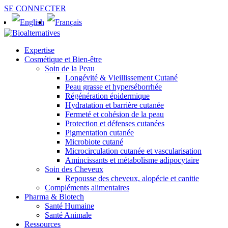
SE CONNECTER
Expertise
Cosmétique et Bien-être
Soin de la Peau
Longévité & Vieillissement Cutané
Peau grasse et hyperséborrhée
Régénération épidermique
Hydratation et barrière cutanée
Fermeté et cohésion de la peau
Protection et défenses cutanées
Pigmentation cutanée
Microbiote cutané
Microcirculation cutanée et vascularisation
Amincissants et métabolisme adipocytaire
Soin des Cheveux
Repousse des cheveux, alopécie et canitie
Compléments alimentaires
Pharma & Biotech
Santé Humaine
Santé Animale
Ressources