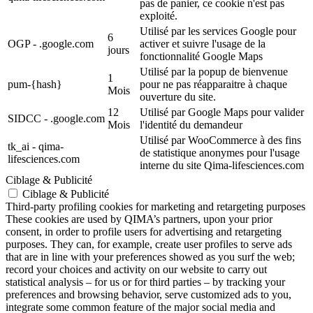
pas de panier, ce cookie n'est pas
exploité.
Utilisé par les services Google pour
6
OGP - .google.com
activer et suivre l'usage de la
jours
fonctionnalité Google Maps
Utilisé par la popup de bienvenue
1
pum-{hash}
pour ne pas réapparaitre à chaque
Mois
ouverture du site.
12
Utilisé par Google Maps pour valider
SIDCC - .google.com
Mois
l'identité du demandeur
Utilisé par WooCommerce à des fins
tk_ai - qima-
de statistique anonymes pour l'usage
lifesciences.com
interne du site Qima-lifesciences.com
Ciblage & Publicité
Ciblage & Publicité
Third-party profiling cookies for marketing and retargeting purposes
These cookies are used by QIMA’s partners, upon your prior
consent, in order to profile users for advertising and retargeting
purposes. They can, for example, create user profiles to serve ads
that are in line with your preferences showed as you surf the web;
record your choices and activity on our website to carry out
statistical analysis – for us or for third parties – by tracking your
preferences and browsing behavior, serve customized ads to you,
integrate some common feature of the major social media and