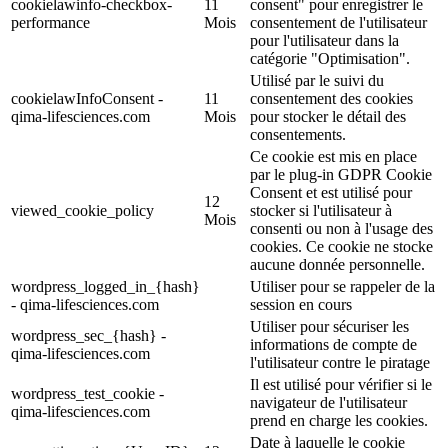
cookielawinfo-checkbox-
11
consent" pour enregistrer le
performance
Mois
consentement de l'utilisateur
pour l'utilisateur dans la
catégorie "Optimisation".
Utilisé par le suivi du
cookielawInfoConsent -
11
consentement des cookies
qima-lifesciences.com
Mois
pour stocker le détail des
consentements.
Ce cookie est mis en place
par le plug-in GDPR Cookie
Consent et est utilisé pour
12
viewed_cookie_policy
stocker si l'utilisateur à
Mois
consenti ou non à l'usage des
cookies. Ce cookie ne stocke
aucune donnée personnelle.
wordpress_logged_in_{hash}
Utiliser pour se rappeler de la
- qima-lifesciences.com
session en cours
Utiliser pour sécuriser les
wordpress_sec_{hash} -
informations de compte de
qima-lifesciences.com
l'utilisateur contre le piratage
Il est utilisé pour vérifier si le
wordpress_test_cookie -
navigateur de l'utilisateur
qima-lifesciences.com
prend en charge les cookies.
Date à laquelle le cookie