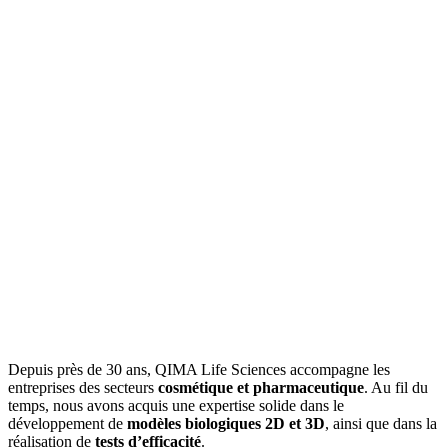
Nous soutenons votre projet du stade i
en nous appuyant sur des services et 
de pointe.
Depuis près de 30 ans, QIMA Life Sciences accompagne les
entreprises des secteurs
cosmétique et pharmaceutique
. Au fil du
temps, nous avons acquis une expertise solide dans le
développement de
modèles biologiques 2D et 3D
, ainsi que dans la
réalisation de
tests d’efficacité
.