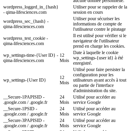
aucune donnée personnelle.
wordpress_logged_in_{hash}
Utiliser pour se rappeler de la
- qima-lifesciences.com
session en cours
Utiliser pour sécuriser les
wordpress_sec_{hash} -
informations de compte de
qima-lifesciences.com
l'utilisateur contre le piratage
Il est utilisé pour vérifier si le
wordpress_test_cookie -
navigateur de l'utilisateur
qima-lifesciences.com
prend en charge les cookies.
Date à laquelle le cookie
wp_settings-time-{User ID} -
12
wp_settings-{user id} à été
qima-lifesciences.com
Mois
enregistré.
Utilisé pour faire persister la
configuration pour les
12
wp_settings-{User ID}
utilisateurs ayant accès à tout
Mois
ou partie de l'interface
d'administration du site.
__Secure-1PAPISID -
24
Utilisé pour accéder au
.google.com / .google.fr
Mois
service Google
__Secure-1PSID -
24
Utilisé pour accéder au
.google.com / .google.fr
Mois
service Google
__Secure-3PAPISID -
24
Utilisé pour accéder au
.google.com / .google.fr
Mois
service Google