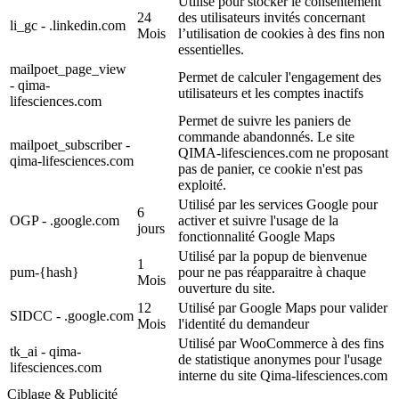
Utilisé pour stocker le consentement
24
des utilisateurs invités concernant
li_gc - .linkedin.com
Mois
l’utilisation de cookies à des fins non
essentielles.
mailpoet_page_view
Permet de calculer l'engagement des
- qima-
utilisateurs et les comptes inactifs
lifesciences.com
Permet de suivre les paniers de
commande abandonnés. Le site
mailpoet_subscriber -
QIMA-lifesciences.com ne proposant
qima-lifesciences.com
pas de panier, ce cookie n'est pas
exploité.
Utilisé par les services Google pour
6
OGP - .google.com
activer et suivre l'usage de la
jours
fonctionnalité Google Maps
Utilisé par la popup de bienvenue
1
pum-{hash}
pour ne pas réapparaitre à chaque
Mois
ouverture du site.
12
Utilisé par Google Maps pour valider
SIDCC - .google.com
Mois
l'identité du demandeur
Utilisé par WooCommerce à des fins
tk_ai - qima-
de statistique anonymes pour l'usage
lifesciences.com
interne du site Qima-lifesciences.com
Ciblage & Publicité