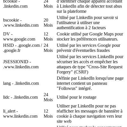
bcookie -
24
d’identifier chaque appareil accédant
.linkedin.com
Mois
à LinkedIn afin de détecter tout abus
sur la plateforme
Utilisé par LinkedIn pour savoir si
bscookie -
20
l'utilisateur à utiliser une
.www.linkedin.com
Mois
authentification à 2 facteurs
DV -
12
Cookie utilisé par Google Maps pour
www.google.com
Mois
stocker les préférences utilisateurs.
HSID - .google.com /
24
Utilisé par les services Google pour
.google.fr
Mois
prévenir d'éventuelles fraudes
Utilisé par les services LinkedIn pour
JSESSIONID -
sécuriser les accès et empêcher les
.www.linkedin.com
attaques de type "Cross-Site Request
Forgery" (CSRF)
Définie par LinkedIn lorsqu'une page
lang - .linkedin.com
internet contient un panneau
"Followus" intégré.
24
lidc - .linkedin.com
Utilisé pour le routage
Mois
Utiliser par LinkedIn pour ne pas
li_alert -
12
réafficher les messages de bannière à
www.linkedin.com
Mois
cookie à chaque navigation vers leur
site web