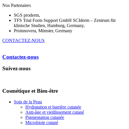
Nos Partenaires
SGS proderm,
TFS Trial Form Support GmbH SCIderm – Zentrum für
klinische Studien, Hamburg, Germany,
Proinnovera, Münster, Germany
CONTACTEZ-NOUS
Contactez-nous
Suivez-nous
Cosmétique et Bien-être
Soin de la Peau
Hydratation et barrière cutanée
Anti-âge et vieillissement cutané
Pigmentation cutanée
Microbiote cutané