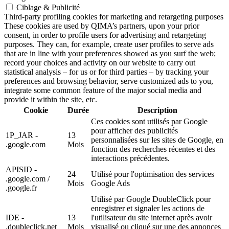
Ciblage & Publicité
Third-party profiling cookies for marketing and retargeting purposes
These cookies are used by QIMA’s partners, upon your prior
consent, in order to profile users for advertising and retargeting
purposes. They can, for example, create user profiles to serve ads
that are in line with your preferences showed as you surf the web;
record your choices and activity on our website to carry out
statistical analysis – for us or for third parties – by tracking your
preferences and browsing behavior, serve customized ads to you,
integrate some common feature of the major social media and
provide it within the site, etc.
Cookie
Durée
Description
Ces cookies sont utilisés par Google
pour afficher des publicités
1P_JAR -
13
personnalisées sur les sites de Google, en
.google.com
Mois
fonction des recherches récentes et des
interactions précédentes.
APISID -
24
Utilisé pour l'optimisation des services
.google.com /
Mois
Google Ads
.google.fr
Utilisé par Google DoubleClick pour
enregistrer et signaler les actions de
IDE -
13
l'utilisateur du site internet après avoir
.doubleclick.net
Mois
visualisé ou cliqué sur une des annonces