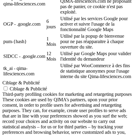
QIMA-lifesciences.com ne proposant
qima-lifesciences.com
pas de panier, ce cookie n'est pas
exploité.
Utilisé par les services Google pour
6
OGP - .google.com
activer et suivre l'usage de la
jours
fonctionnalité Google Maps
Utilisé par la popup de bienvenue
1
pum-{hash}
pour ne pas réapparaitre à chaque
Mois
ouverture du site.
12
Utilisé par Google Maps pour valider
SIDCC - .google.com
Mois
l'identité du demandeur
Utilisé par WooCommerce à des fins
tk_ai - qima-
de statistique anonymes pour l'usage
lifesciences.com
interne du site Qima-lifesciences.com
Ciblage & Publicité
Ciblage & Publicité
Third-party profiling cookies for marketing and retargeting purposes
These cookies are used by QIMA’s partners, upon your prior
consent, in order to profile users for advertising and retargeting
purposes. They can, for example, create user profiles to serve ads
that are in line with your preferences showed as you surf the web;
record your choices and activity on our website to carry out
statistical analysis – for us or for third parties – by tracking your
preferences and browsing behavior, serve customized ads to you,