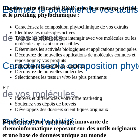
Estimez le potentiel de vos actifs
Boostez votre efficacité R&D avec le screening virtuel
et le profiling phytochimique :
Caractérisez la composition phytochimique de vos extraits
Identifiez les molécules actives
de vos extraits.
Trouvez les cibles pouvant interagir avec vos molécules ou les
molécules agissant sur vos cibles
Déterminez les activités biologiques et applications principales
Découvrez de nouvelles applications de molécules connues et
repositionnez vos produits
Caractérisez la composition phy
Sélectionnez les meilleurs candidats
Découvrez de nouvelles molécules
Sélectionnez les tests
in vitro
les plus pertinents
ET
de vos molécules.
Innovez et différenciez votre offre marketing
Soutenez vos dépôts de brevets
Développez des dossiers scientifiques originaux
Prédisez l'activité
Bénéficiez d’une technologie innovante de
chemoinformatique reposant sur des outils originaux
et une base de données unique au monde