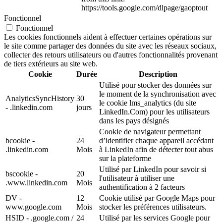
https://tools.google.com/dlpage/gaoptout
Fonctionnel
Fonctionnel
Les cookies fonctionnels aident à effectuer certaines opérations sur
le site comme partager des données du site avec les réseaux sociaux,
collecter des retours utilisateurs ou d'autres fonctionnalités provenant
de tiers extérieurs au site web.
Cookie
Durée
Description
Utilisé pour stocker des données sur
le moment de la synchronisation avec
AnalyticsSyncHistory
30
le cookie lms_analytics (du site
- .linkedin.com
jours
LinkedIn.Com) pour les utilisateurs
dans les pays désignés
Cookie de navigateur permettant
bcookie -
24
d’identifier chaque appareil accédant
.linkedin.com
Mois
à LinkedIn afin de détecter tout abus
sur la plateforme
Utilisé par LinkedIn pour savoir si
bscookie -
20
l'utilisateur à utiliser une
.www.linkedin.com
Mois
authentification à 2 facteurs
DV -
12
Cookie utilisé par Google Maps pour
www.google.com
Mois
stocker les préférences utilisateurs.
HSID - .google.com /
24
Utilisé par les services Google pour