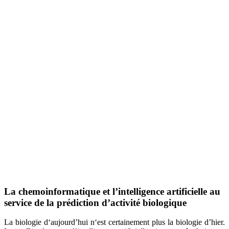
Nous utilisons la chimioinformatique et
l'activité biologique, facilitant ainsi l
molécules et améliorant les taux de ré
vitro et cliniques.
La chemoinformatique et l’intelligence artificielle au
service de la prédiction d’activité biologique
La biologie d‘aujourd’hui n‘est certainement plus la biologie d’hier.