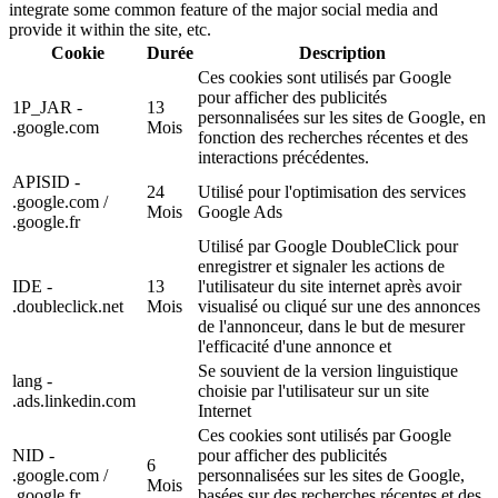
integrate some common feature of the major social media and
provide it within the site, etc.
Cookie
Durée
Description
Ces cookies sont utilisés par Google
pour afficher des publicités
1P_JAR -
13
personnalisées sur les sites de Google, en
.google.com
Mois
fonction des recherches récentes et des
interactions précédentes.
APISID -
24
Utilisé pour l'optimisation des services
.google.com /
Mois
Google Ads
.google.fr
Utilisé par Google DoubleClick pour
enregistrer et signaler les actions de
IDE -
13
l'utilisateur du site internet après avoir
.doubleclick.net
Mois
visualisé ou cliqué sur une des annonces
de l'annonceur, dans le but de mesurer
l'efficacité d'une annonce et
Se souvient de la version linguistique
lang -
choisie par l'utilisateur sur un site
.ads.linkedin.com
Internet
Ces cookies sont utilisés par Google
NID -
pour afficher des publicités
6
.google.com /
personnalisées sur les sites de Google,
Mois
.google.fr
basées sur des recherches récentes et des