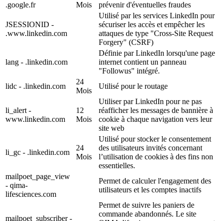
.google.fr
Mois
prévenir d'éventuelles fraudes
Utilisé par les services LinkedIn pour
JSESSIONID -
sécuriser les accès et empêcher les
.www.linkedin.com
attaques de type "Cross-Site Request
Forgery" (CSRF)
Définie par LinkedIn lorsqu'une page
lang - .linkedin.com
internet contient un panneau
"Followus" intégré.
24
lidc - .linkedin.com
Utilisé pour le routage
Mois
Utiliser par LinkedIn pour ne pas
li_alert -
12
réafficher les messages de bannière à
www.linkedin.com
Mois
cookie à chaque navigation vers leur
site web
Utilisé pour stocker le consentement
24
des utilisateurs invités concernant
li_gc - .linkedin.com
Mois
l’utilisation de cookies à des fins non
essentielles.
mailpoet_page_view
Permet de calculer l'engagement des
- qima-
utilisateurs et les comptes inactifs
lifesciences.com
Permet de suivre les paniers de
commande abandonnés. Le site
mailpoet_subscriber -