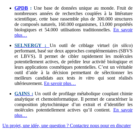
GPDB
:
Une base de données unique au monde. Fruit de
nombreuses années de recherches couplées à la littérature
scientifique, cette base rassemble plus de 300.000 structures
de composés naturels, 160.000 organismes, 13.000 propriétés
biologiques et 54.000 utilisations traditionnelles.
En savoir
plus…
SELNERGY :
Un outil de criblage virtuel (
in silico
)
performant, basé sur deux approches complémentaires (SBVS
et LBVS). Il permet de cibler rapidement les molécules
potentiellement actives, de prédire leur activité biologique et
leurs applications cosmétiques potentielles. C’est un véritable
outil d’aide à la décision permettant de sélectionner les
meilleurs candidats aux tests
in vitro
qui sont réalisés
ultérieurement.
En savoir plus…
GAINS :
Un outil de profilage métabolique couplant chimie
analytique et chemoinformatique. Il permet de caractériser la
composition phytochimique d’un extrait et d’identifier les
molécules potentiellement actives qu’il contient.
En savoir
plus…
Un projet, une idée, une question ? Contactez nous pour en discuter