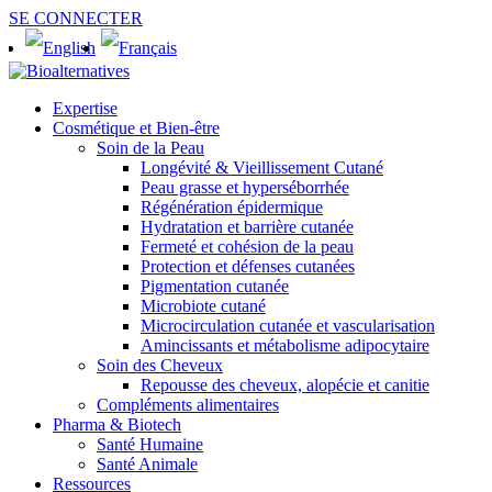
SE CONNECTER
Expertise
Cosmétique et Bien-être
Soin de la Peau
Longévité & Vieillissement Cutané
Peau grasse et hyperséborrhée
Régénération épidermique
Hydratation et barrière cutanée
Fermeté et cohésion de la peau
Protection et défenses cutanées
Pigmentation cutanée
Microbiote cutané
Microcirculation cutanée et vascularisation
Amincissants et métabolisme adipocytaire
Soin des Cheveux
Repousse des cheveux, alopécie et canitie
Compléments alimentaires
Pharma & Biotech
Santé Humaine
Santé Animale
Ressources