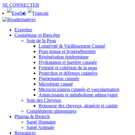
SE CONNECTER
Expertise
Cosmétique et Bien-être
Soin de la Peau
Longévité & Vieillissement Cutané
Peau grasse et hyperséborrhée
Régénération épidermique
Hydratation et barrière cutanée
Fermeté et cohésion de la peau
Protection et défenses cutanées
Pigmentation cutanée
Microbiote cutané
Microcirculation cutanée et vascularisation
Amincissants et métabolisme adipocytaire
Soin des Cheveux
Repousse des cheveux, alopécie et canitie
Compléments alimentaires
Pharma & Biotech
Santé Humaine
Santé Animale
Ressources