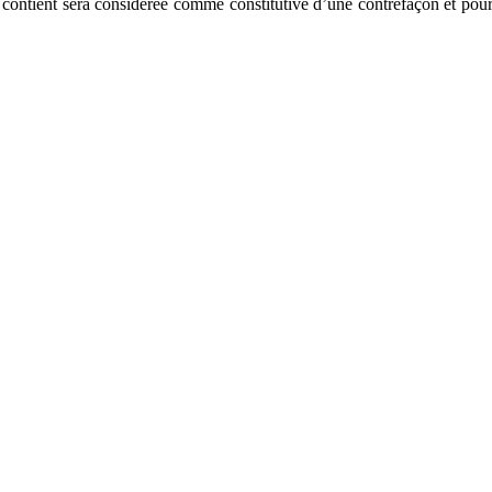
l contient sera considérée comme constitutive d’une contrefaçon et pou