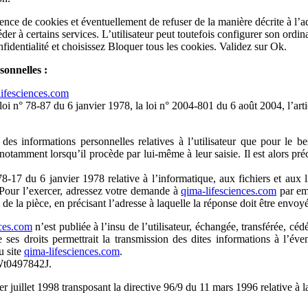
nce de cookies et éventuellement de refuser de la manière décrite à l’a
der à certains services. L’utilisateur peut toutefois configurer son ordin
nfidentialité et choisissez Bloquer tous les cookies. Validez sur Ok.
sonnelles :
lifesciences.com
oi n° 78-87 du 6 janvier 1978, la loi n° 2004-801 du 6 août 2004, l’ar
e des informations personnelles relatives à l’utilisateur que pour le 
otamment lorsqu’il procède par lui-même à leur saisie. Il est alors préci
-17 du 6 janvier 1978 relative à l’informatique, aux fichiers et aux libe
 Pour l’exercer, adressez votre demande à
qima-lifesciences.com
par ema
de la pièce, en précisant l’adresse à laquelle la réponse doit être envoy
nces.com
n’est publiée à l’insu de l’utilisateur, échangée, transférée, c
e ses droits permettrait la transmission des dites informations à l’é
u site
qima-lifesciences.com
.
rWt0497842J.
er juillet 1998 transposant la directive 96/9 du 11 mars 1996 relative à 