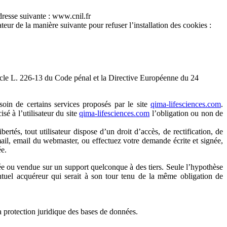
dresse suivante : www.cnil.fr
ateur de la manière suivante pour refuser l’installation des cookies :
ticle L. 226-13 du Code pénal et la Directive Européenne du 24
besoin de certains services proposés par le site
qima-lifesciences.com
.
sé à l’utilisateur du site
qima-lifesciences.com
l’obligation ou non de
rtés, tout utilisateur dispose d’un droit d’accès, de rectification, de
il, email du webmaster, ou effectuez votre demande écrite et signée,
ée.
édée ou vendue sur un support quelconque à des tiers. Seule l’hypothèse
ventuel acquéreur qui serait à son tour tenu de la même obligation de
la protection juridique des bases de données.