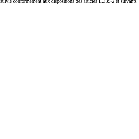
rsuivie conformément aux dispositions des articles L.335-2 et suivants