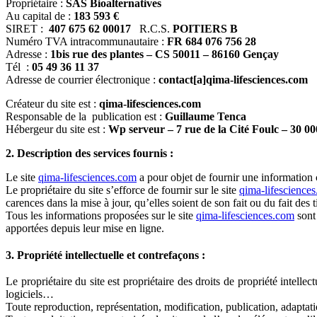
Propriétaire :
SAS
Bioalternatives
Au capital de :
183 593 €
SIRET :
407 675 62 00017
R.C.S.
POITIERS B
Numéro TVA intracommunautaire :
FR 684 076 756 28
Adresse :
1bis rue des plantes – CS 50011 – 86160 Gençay
Tél :
05 49 36 11 37
Adresse de courrier électronique :
contact[a]qima-lifesciences.com
Créateur du site est :
qima-lifesciences.com
Responsable de la publication est :
Guillaume Tenca
Hébergeur du site est :
Wp serveur – 7 rue de la Cité Foulc – 30 0
2. Description des services fournis :
Le site
qima-lifesciences.com
a pour objet de fournir une information c
Le propriétaire du site s’efforce de fournir sur le site
qima-lifescience
carences dans la mise à jour, qu’elles soient de son fait ou du fait des t
Tous les informations proposées sur le site
qima-lifesciences.com
sont 
apportées depuis leur mise en ligne.
3. Propriété intellectuelle et contrefaçons :
Le propriétaire du site est propriétaire des droits de propriété intelle
logiciels…
Toute reproduction, représentation, modification, publication, adaptation