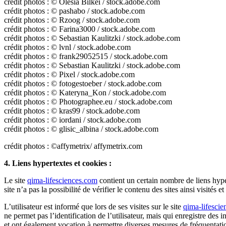
crédit photos : © Olesia Bilkei / stock.adobe.com
crédit photos : © pashabo / stock.adobe.com
crédit photos : © Rzoog / stock.adobe.com
crédit photos : © Farina3000 / stock.adobe.com
crédit photos : © Sebastian Kaulitzki / stock.adobe.com
crédit photos : © lvnl / stock.adobe.com
crédit photos : © frank29052515 / stock.adobe.com
crédit photos : © Sebastian Kaulitzki / stock.adobe.com
crédit photos : © Pixel / stock.adobe.com
crédit photos : © fotogestoeber / stock.adobe.com
crédit photos : © Kateryna_Kon / stock.adobe.com
crédit photos : © Photographee.eu / stock.adobe.com
crédit photos : © kras99 / stock.adobe.com
crédit photos : © iordani / stock.adobe.com
crédit photos : © glisic_albina / stock.adobe.com
crédit photos : ©affymetrix/ affymetrix.com
4. Liens hypertextes et cookies :
Le site
qima-lifesciences.com
contient un certain nombre de liens hyper
site n’a pas la possibilité de vérifier le contenu des sites ainsi visités
L’utilisateur est informé que lors de ses visites sur le site
qima-lifesci
ne permet pas l’identification de l’utilisateur, mais qui enregistre des i
et ont également vocation à permettre diverses mesures de fréquentati