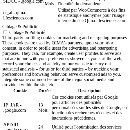
SIDCC - .google.com
Mois
l'identité du demandeur
Utilisé par WooCommerce à des fins
tk_ai - qima-
de statistique anonymes pour l'usage
lifesciences.com
interne du site Qima-lifesciences.com
Ciblage & Publicité
Ciblage & Publicité
Third-party profiling cookies for marketing and retargeting purposes
These cookies are used by QIMA’s partners, upon your prior
consent, in order to profile users for advertising and retargeting
purposes. They can, for example, create user profiles to serve ads
that are in line with your preferences showed as you surf the web;
record your choices and activity on our website to carry out
statistical analysis – for us or for third parties – by tracking your
preferences and browsing behavior, serve customized ads to you,
integrate some common feature of the major social media and
provide it within the site, etc.
Cookie
Durée
Description
Ces cookies sont utilisés par Google
pour afficher des publicités
1P_JAR -
13
personnalisées sur les sites de Google, en
.google.com
Mois
fonction des recherches récentes et des
interactions précédentes.
APISID -
24
Utilisé pour l'optimisation des services
.google.com /