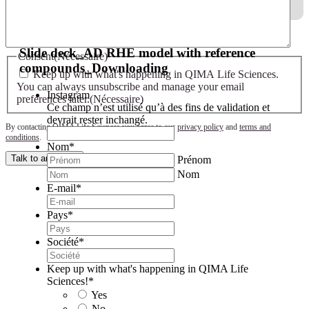
Slide deck - AD RHE model with reference compounds
Slide deck_AD RHE model with reference
Consent
(Nécessaire)
compounds_Downloading
Keep up with what's happening in QIMA Life Sciences.
You can always unsubscribe and manage your email
Instagram
preferences later.
(Nécessaire)
Ce champ n’est utilisé qu’à des fins de validation et
devrait rester inchangé.
By contacting QIMA Life Sciences you agree to our
privacy policy
and
terms and
conditions
.
Nom
*
Talk to an expert
Prénom
Nom
E-mail
*
Pays
*
Société
*
Keep up with what's happening in QIMA Life
Sciences!
*
Yes
No