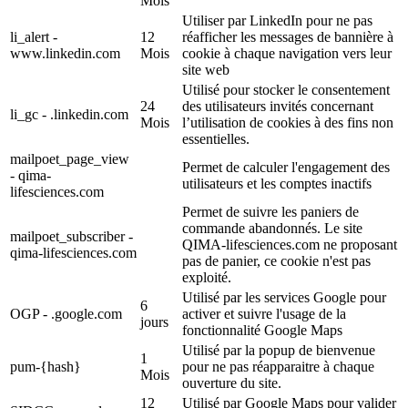
Mois
Utiliser par LinkedIn pour ne pas
li_alert -
12
réafficher les messages de bannière à
www.linkedin.com
Mois
cookie à chaque navigation vers leur
site web
Utilisé pour stocker le consentement
24
des utilisateurs invités concernant
li_gc - .linkedin.com
Mois
l’utilisation de cookies à des fins non
essentielles.
mailpoet_page_view
Permet de calculer l'engagement des
- qima-
utilisateurs et les comptes inactifs
lifesciences.com
Permet de suivre les paniers de
commande abandonnés. Le site
mailpoet_subscriber -
QIMA-lifesciences.com ne proposant
qima-lifesciences.com
pas de panier, ce cookie n'est pas
exploité.
Utilisé par les services Google pour
6
OGP - .google.com
activer et suivre l'usage de la
jours
fonctionnalité Google Maps
Utilisé par la popup de bienvenue
1
pum-{hash}
pour ne pas réapparaitre à chaque
Mois
ouverture du site.
12
Utilisé par Google Maps pour valider