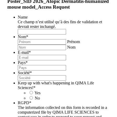
Poster_SID 2026_Atopic Dermatitis-humanized
mouse model_Access Request
Name
Ce champ n’est utilisé qu’à des fins de validation et
devrait rester inchangé.
Nom
*
Prénom
Nom
E-mail
*
Pays
*
Société
*
Keep up with what's happening in QIMA Life
Sciences!
*
Yes
No
RGPD
*
The information collected on this form is recorded in a
computerized file by QIMA LIFE SCIENCES to
contact you in order to respond to your request and