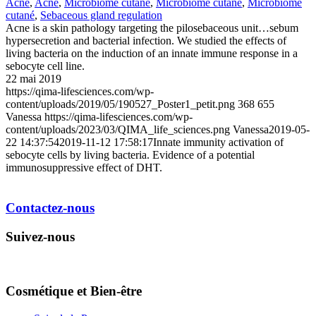
Acné
,
Acné
,
Microbiome cutané
,
Microbiome cutané
,
Microbiome
cutané
,
Sebaceous gland regulation
Acne is a skin pathology targeting the pilosebaceous unit…sebum
hypersecretion and bacterial infection. We studied the effects of
living bacteria on the induction of an innate immune response in a
sebocyte cell line.
22 mai 2019
https://qima-lifesciences.com/wp-
content/uploads/2019/05/190527_Poster1_petit.png
368
655
Vanessa
https://qima-lifesciences.com/wp-
content/uploads/2023/03/QIMA_life_sciences.png
Vanessa
2019-05-
22 14:37:54
2019-11-12 17:58:17
Innate immunity activation of
sebocyte cells by living bacteria. Evidence of a potential
immunosuppressive effect of DHT.
Contactez-nous
Suivez-nous
Cosmétique et Bien-être