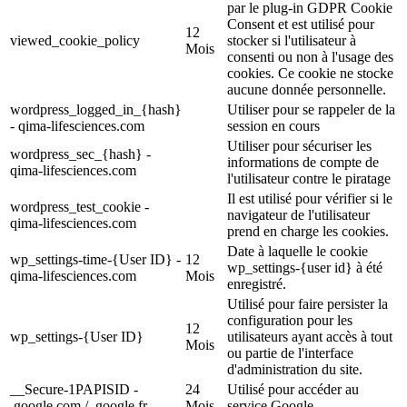
par le plug-in GDPR Cookie
Consent et est utilisé pour
12
viewed_cookie_policy
stocker si l'utilisateur à
Mois
consenti ou non à l'usage des
cookies. Ce cookie ne stocke
aucune donnée personnelle.
wordpress_logged_in_{hash}
Utiliser pour se rappeler de la
- qima-lifesciences.com
session en cours
Utiliser pour sécuriser les
wordpress_sec_{hash} -
informations de compte de
qima-lifesciences.com
l'utilisateur contre le piratage
Il est utilisé pour vérifier si le
wordpress_test_cookie -
navigateur de l'utilisateur
qima-lifesciences.com
prend en charge les cookies.
Date à laquelle le cookie
wp_settings-time-{User ID} -
12
wp_settings-{user id} à été
qima-lifesciences.com
Mois
enregistré.
Utilisé pour faire persister la
configuration pour les
12
wp_settings-{User ID}
utilisateurs ayant accès à tout
Mois
ou partie de l'interface
d'administration du site.
__Secure-1PAPISID -
24
Utilisé pour accéder au
.google.com / .google.fr
Mois
service Google