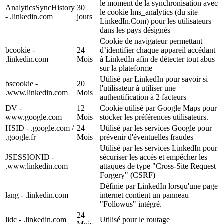
le moment de la synchronisation avec
AnalyticsSyncHistory
30
le cookie lms_analytics (du site
- .linkedin.com
jours
LinkedIn.Com) pour les utilisateurs
dans les pays désignés
Cookie de navigateur permettant
bcookie -
24
d’identifier chaque appareil accédant
.linkedin.com
Mois
à LinkedIn afin de détecter tout abus
sur la plateforme
Utilisé par LinkedIn pour savoir si
bscookie -
20
l'utilisateur à utiliser une
.www.linkedin.com
Mois
authentification à 2 facteurs
DV -
12
Cookie utilisé par Google Maps pour
www.google.com
Mois
stocker les préférences utilisateurs.
HSID - .google.com /
24
Utilisé par les services Google pour
.google.fr
Mois
prévenir d'éventuelles fraudes
Utilisé par les services LinkedIn pour
JSESSIONID -
sécuriser les accès et empêcher les
.www.linkedin.com
attaques de type "Cross-Site Request
Forgery" (CSRF)
Définie par LinkedIn lorsqu'une page
lang - .linkedin.com
internet contient un panneau
"Followus" intégré.
24
lidc - .linkedin.com
Utilisé pour le routage