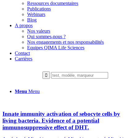
Ressources documentaires
Publications
Webinars
Blog
A propos
Nos valeurs
Qui sommes-nous ?
Nos engagements et nos responsabilités
Equipes QIMA Life Sciences
Contact
Carrières
Menu
Menu
Innate immunity activation of sebocyte cells by
living bacteria. Evidence of a potential
immunosuppressive effect of DHT.