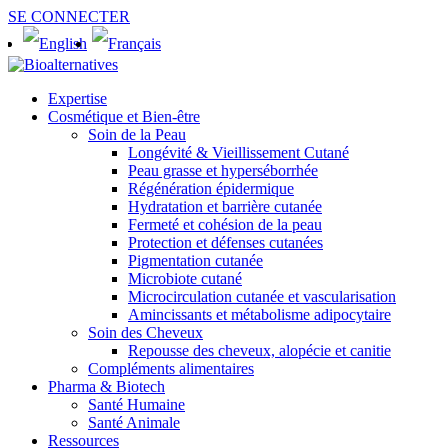
SE CONNECTER
Expertise
Cosmétique et Bien-être
Soin de la Peau
Longévité & Vieillissement Cutané
Peau grasse et hyperséborrhée
Régénération épidermique
Hydratation et barrière cutanée
Fermeté et cohésion de la peau
Protection et défenses cutanées
Pigmentation cutanée
Microbiote cutané
Microcirculation cutanée et vascularisation
Amincissants et métabolisme adipocytaire
Soin des Cheveux
Repousse des cheveux, alopécie et canitie
Compléments alimentaires
Pharma & Biotech
Santé Humaine
Santé Animale
Ressources