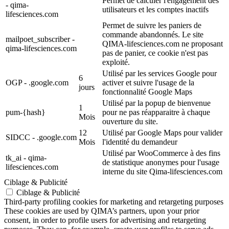
Permet de calculer l'engagement des
- qima-
utilisateurs et les comptes inactifs
lifesciences.com
Permet de suivre les paniers de
commande abandonnés. Le site
mailpoet_subscriber -
QIMA-lifesciences.com ne proposant
qima-lifesciences.com
pas de panier, ce cookie n'est pas
exploité.
Utilisé par les services Google pour
6
OGP - .google.com
activer et suivre l'usage de la
jours
fonctionnalité Google Maps
Utilisé par la popup de bienvenue
1
pum-{hash}
pour ne pas réapparaitre à chaque
Mois
ouverture du site.
12
Utilisé par Google Maps pour valider
SIDCC - .google.com
Mois
l'identité du demandeur
Utilisé par WooCommerce à des fins
tk_ai - qima-
de statistique anonymes pour l'usage
lifesciences.com
interne du site Qima-lifesciences.com
Ciblage & Publicité
Ciblage & Publicité
Third-party profiling cookies for marketing and retargeting purposes
These cookies are used by QIMA’s partners, upon your prior
consent, in order to profile users for advertising and retargeting