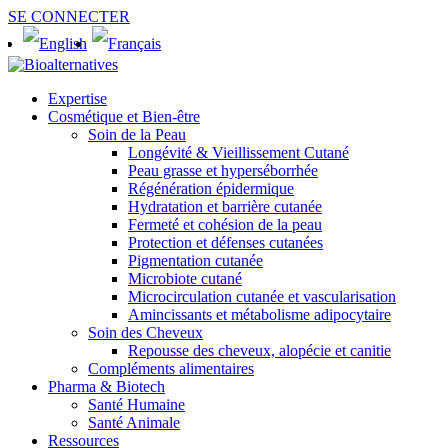
SE CONNECTER
Expertise
Cosmétique et Bien-être
Soin de la Peau
Longévité & Vieillissement Cutané
Peau grasse et hyperséborrhée
Régénération épidermique
Hydratation et barrière cutanée
Fermeté et cohésion de la peau
Protection et défenses cutanées
Pigmentation cutanée
Microbiote cutané
Microcirculation cutanée et vascularisation
Amincissants et métabolisme adipocytaire
Soin des Cheveux
Repousse des cheveux, alopécie et canitie
Compléments alimentaires
Pharma & Biotech
Santé Humaine
Santé Animale
Ressources