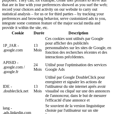
purposes. They can, for example, create user profiles to serve ads
that are in line with your preferences showed as you surf the web;
record your choices and activity on our website to carry out
statistical analysis – for us or for third parties – by tracking your
preferences and browsing behavior, serve customized ads to you,
integrate some common feature of the major social media and
provide it within the site, etc.
Cookie
Durée
Description
Ces cookies sont utilisés par Google
pour afficher des publicités
1P_JAR -
13
personnalisées sur les sites de Google, en
.google.com
Mois
fonction des recherches récentes et des
interactions précédentes.
APISID -
24
Utilisé pour l'optimisation des services
.google.com /
Mois
Google Ads
.google.fr
Utilisé par Google DoubleClick pour
enregistrer et signaler les actions de
IDE -
13
l'utilisateur du site internet après avoir
.doubleclick.net
Mois
visualisé ou cliqué sur une des annonces
de l'annonceur, dans le but de mesurer
l'efficacité d'une annonce et
Se souvient de la version linguistique
lang -
choisie par l'utilisateur sur un site
.ads.linkedin.com