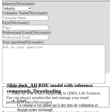
Industry
(Nécessaire)
Company Name
(Nécessaire)
Pays
(Nécessaire)
Professional Email
(Nécessaire)
Your question
(Nécessaire)
Slide deck - AD RHE model with reference compounds
Slide deck_AD RHE model with reference
Consent
(Nécessaire)
compounds_Downloading
Keep up with what's happening in QIMA Life Sciences.
You can always unsubscribe and manage your email
Email
preferences later.
(Nécessaire)
Ce champ n’est utilisé qu’à des fins de validation et
devrait rester inchangé.