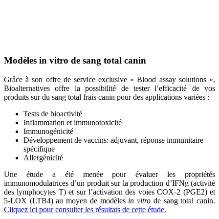
principalement le Beagle chez le chien, l’approche
in vitro
permet de
travailler sur des polymorphismes variés en termes d’âge (intéressant
dans le pet food) ou encore de race caractéristique d’une
prédisposition pathologique (exemple du labrador pour la dermatite
atopique et les désordres ostéo-articulaires).
Modèles
in vitro
de sang total canin
Grâce à son offre de service exclusive « Blood assay solutions »,
Bioalternatives offre la possibilité de tester l’efficacité de vos
produits sur du sang total frais canin pour des applications variées :
Tests de bioactivité
Inflammation et immunotoxicité
Immunogénicité
Développement de vaccins: adjuvant, réponse immunitaire
spécifique
Allergénicité
Une étude a été menée pour évaluer les propriétés
immunomodulatrices d’un produit sur la production d’IFNg (activité
des lymphocytes T) et sur l’activation des voies COX-2 (PGE2) et
5-LOX (LTB4) au moyen de modèles
in vitro
de sang total canin.
Cliquez ici pour consulter les résultats de cette étude.