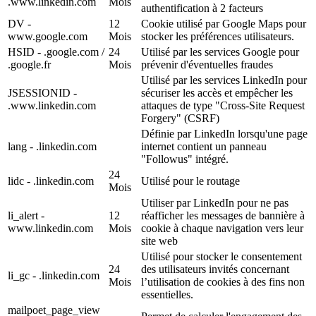
.www.linkedin.com
Mois
authentification à 2 facteurs
DV -
12
Cookie utilisé par Google Maps pour
www.google.com
Mois
stocker les préférences utilisateurs.
HSID - .google.com /
24
Utilisé par les services Google pour
.google.fr
Mois
prévenir d'éventuelles fraudes
Utilisé par les services LinkedIn pour
JSESSIONID -
sécuriser les accès et empêcher les
.www.linkedin.com
attaques de type "Cross-Site Request
Forgery" (CSRF)
Définie par LinkedIn lorsqu'une page
lang - .linkedin.com
internet contient un panneau
"Followus" intégré.
24
lidc - .linkedin.com
Utilisé pour le routage
Mois
Utiliser par LinkedIn pour ne pas
li_alert -
12
réafficher les messages de bannière à
www.linkedin.com
Mois
cookie à chaque navigation vers leur
site web
Utilisé pour stocker le consentement
24
des utilisateurs invités concernant
li_gc - .linkedin.com
Mois
l’utilisation de cookies à des fins non
essentielles.
mailpoet_page_view