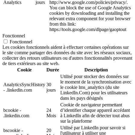
Analytics
jours
http://www.google.com/policies/privacy/.
You can block the use of Google Analytics
cookies by downloading and installing the
relevant extra component for your browser
from this link:
https://tools.google.com/dlpage/gaoptout
Fonctionnel
Fonctionnel
Les cookies fonctionnels aident à effectuer certaines opérations sur
le site comme partager des données du site avec les réseaux sociaux,
collecter des retours utilisateurs ou d'autres fonctionnalités provenant
de tiers extérieurs au site web.
Cookie
Durée
Description
Utilisé pour stocker des données sur
le moment de la synchronisation avec
AnalyticsSyncHistory
30
le cookie lms_analytics (du site
- .linkedin.com
jours
LinkedIn.Com) pour les utilisateurs
dans les pays désignés
Cookie de navigateur permettant
bcookie -
24
d’identifier chaque appareil accédant
.linkedin.com
Mois
à LinkedIn afin de détecter tout abus
sur la plateforme
Utilisé par LinkedIn pour savoir si
bscookie -
20
l'utilisateur à utiliser une