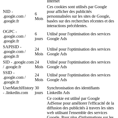
Internet
Ces cookies sont utilisés par Google
NID -
pour afficher des publicités
6
.google.com /
personnalisées sur les sites de Google,
Mois
.google.fr
basées sur des recherches récentes et des
interactions précédentes.
OGPC -
6
Utilisé pour l'optimisation des services
.google.com /
jours
Google Ads
.google.fr
SAPISID -
24
Utilisé pour l'optimisation des services
.google.com /
Mois
Google Ads
.google.fr
SID - .google.com
24
Utilisé pour l'optimisation des services
/ .google.fr
Mois
Google Ads
SSID -
24
Utilisé pour l'optimisation des services
.google.com /
Mois
Google Ads
.google.fr
UserMatchHistory
30
Synchronisation des identifiants
- .linkedin.com
jours
LinkedIn Ads
Ce cookie est utilisé par Google
AdSense pour améliorer l'efficacité de la
diffusion des publicités à travers les sites
web utilisant l'ensemble des services
Google. Pour plus d'informations sur les