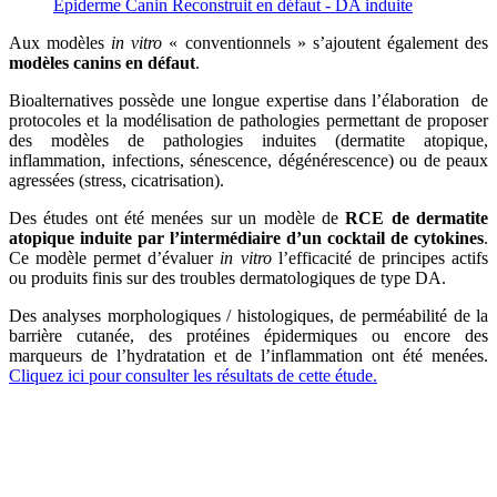
Epiderme Canin Reconstruit en défaut - DA induite
Aux modèles
in vitro
« conventionnels » s’ajoutent également des
modèles canins en défaut
.
Bioalternatives possède une longue expertise dans l’élaboration de
protocoles et la modélisation de pathologies permettant de proposer
des modèles de pathologies induites (dermatite atopique,
inflammation, infections, sénescence, dégénérescence) ou de peaux
agressées (stress, cicatrisation).
Des études ont été menées sur un modèle de
RCE de dermatite
atopique induite par l’intermédiaire d’un cocktail de cytokines
.
Ce modèle permet d’évaluer
in vitro
l’efficacité de principes actifs
ou produits finis sur des troubles dermatologiques de type DA.
Des analyses morphologiques / histologiques, de perméabilité de la
barrière cutanée, des protéines épidermiques ou encore des
marqueurs de l’hydratation et de l’inflammation ont été menées.
Cliquez ici pour consulter les résultats de cette étude.
LE SAVIEZ-VOUS ?
L’un des atouts majeurs des modèles
in vitro
réside dans la
biodiversité et la représentativité. En effet, alors que les études
in
vivo
se limitent à des animaux ‘’normés’’ et à certaines races,