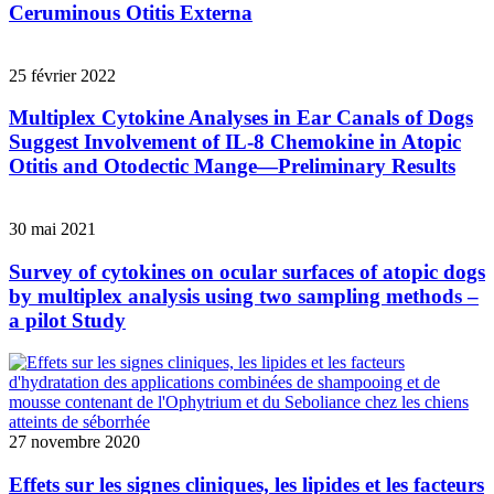
Ceruminous Otitis Externa
25 février 2022
Multiplex Cytokine Analyses in Ear Canals of Dogs
Suggest Involvement of IL-8 Chemokine in Atopic
Otitis and Otodectic Mange—Preliminary Results
30 mai 2021
Survey of cytokines on ocular surfaces of atopic dogs
by multiplex analysis using two sampling methods –
a pilot Study
27 novembre 2020
Effets sur les signes cliniques, les lipides et les facteurs