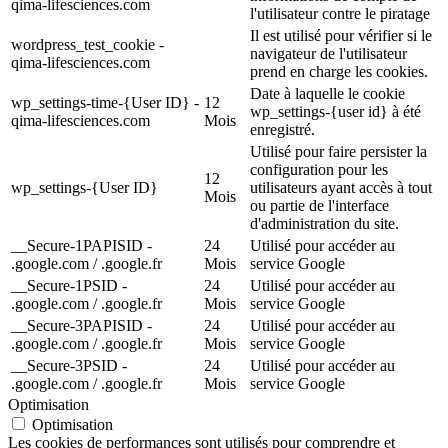
qima-lifesciences.com
l'utilisateur contre le piratage
Il est utilisé pour vérifier si le
wordpress_test_cookie -
navigateur de l'utilisateur
qima-lifesciences.com
prend en charge les cookies.
Date à laquelle le cookie
wp_settings-time-{User ID} -
12
wp_settings-{user id} à été
qima-lifesciences.com
Mois
enregistré.
Utilisé pour faire persister la
configuration pour les
12
wp_settings-{User ID}
utilisateurs ayant accès à tout
Mois
ou partie de l'interface
d'administration du site.
__Secure-1PAPISID -
24
Utilisé pour accéder au
.google.com / .google.fr
Mois
service Google
__Secure-1PSID -
24
Utilisé pour accéder au
.google.com / .google.fr
Mois
service Google
__Secure-3PAPISID -
24
Utilisé pour accéder au
.google.com / .google.fr
Mois
service Google
__Secure-3PSID -
24
Utilisé pour accéder au
.google.com / .google.fr
Mois
service Google
Optimisation
Optimisation
Les cookies de performances sont utilisés pour comprendre et