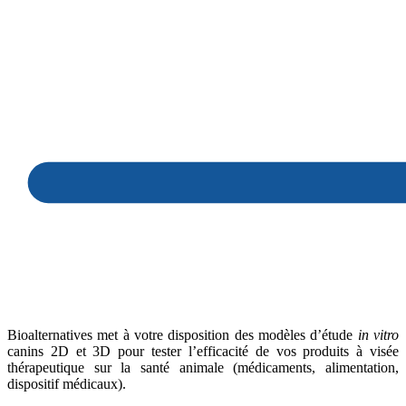
We collaborate closely with our client
to build a healthier future.
Bioalternatives met à votre disposition des modèles d’étude
in vitro
canins 2D et 3D pour tester l’efficacité de vos produits à visée
thérapeutique sur la santé animale (médicaments, alimentation,
dispositif médicaux).