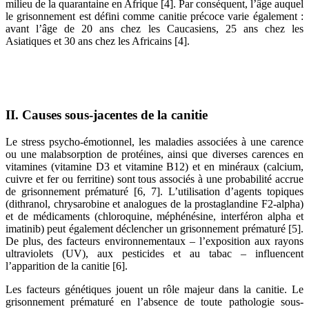
milieu de la quarantaine en Afrique [4]. Par conséquent, l’âge auquel
le grisonnement est défini comme canitie précoce varie également :
avant l’âge de 20 ans chez les Caucasiens, 25 ans chez les
Asiatiques et 30 ans chez les Africains [4].
II. Causes sous-jacentes de la canitie
Le stress psycho-émotionnel, les maladies associées à une carence
ou une malabsorption de protéines, ainsi que diverses carences en
vitamines (vitamine D3 et vitamine B12) et en minéraux (calcium,
cuivre et fer ou ferritine) sont tous associés à une probabilité accrue
de grisonnement prématuré [6, 7]. L’utilisation d’agents topiques
(dithranol, chrysarobine et analogues de la prostaglandine F2-alpha)
et de médicaments (chloroquine, méphénésine, interféron alpha et
imatinib) peut également déclencher un grisonnement prématuré [5].
De plus, des facteurs environnementaux – l’exposition aux rayons
ultraviolets (UV), aux pesticides et au tabac – influencent
l’apparition de la canitie [6].
Les facteurs génétiques jouent un rôle majeur dans la canitie. Le
grisonnement prématuré en l’absence de toute pathologie sous-