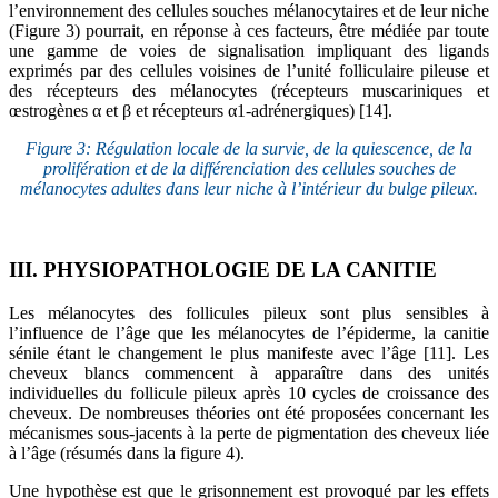
l’environnement des cellules souches mélanocytaires et de leur niche
(Figure 3) pourrait, en réponse à ces facteurs, être médiée par toute
une gamme de voies de signalisation impliquant des ligands
exprimés par des cellules voisines de l’unité folliculaire pileuse et
des récepteurs des mélanocytes (récepteurs muscariniques et
œstrogènes α et β et récepteurs α1-adrénergiques) [14].
Figure 3: Régulation locale de la survie, de la quiescence, de la
prolifération et de la différenciation des cellules souches de
mélanocytes adultes dans leur niche à l’intérieur du bulge pileux.
III. PHYSIOPATHOLOGIE DE LA CANITIE
Les mélanocytes des follicules pileux sont plus sensibles à
l’influence de l’âge que les mélanocytes de l’épiderme, la canitie
sénile étant le changement le plus manifeste avec l’âge [11]. Les
cheveux blancs commencent à apparaître dans des unités
individuelles du follicule pileux après 10 cycles de croissance des
cheveux. De nombreuses théories ont été proposées concernant les
mécanismes sous-jacents à la perte de pigmentation des cheveux liée
à l’âge (résumés dans la figure 4).
Une hypothèse est que le grisonnement est provoqué par les effets