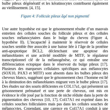
bulbe pileux dégénératif et les kératinocytes contribuent également
au vieillissement. [4, 15].
Figure 4: Follicule pileux âgé non pigmenté
Une autre hypothèse est que le grisonnement résulte d’un mauvais
entretien des cellules souches du follicule pileux et des cellules
souches mélanocytaires dans le bulge du cheveu (Figure 4,
hypothèse II). L’incapacité à maintenir le réservoir de cellules
souches semble être associée à une baisse liée à l’âge de la protéine
anti-apoptotique BCL2, déclenchant une apoptose des
mélanoblastes et une activité modifiée de MITF, le régulateur
transcriptionnel clé de la mélanogénèse, ce qui entraîne une
différenciation ectopique dans le réservoir du bulge pileux [17].
Plusieurs des marqueurs cellulaires spécifiques aux mélanocytes
(SOX10, PAX3 et MITF) sont absents dans les bulbes pileux des
cheveux blancs, suggérant que le grisonnement chez l’homme est lié
à la diminution des mélanoblastes migrant vers le bulbe pileux [17].
Des études sur des souris déficientes en COL17a1, qui présentent un
grisonnement prématuré et une perte de cheveux, ont mis en
évidence le rôle joué par la fonction de niche réduite dans la perte de
pigmentation des cheveux [10, 17]. Col17A1 est exprimé dans les
cellules souches folliculaires mais pas dans les cellules souches de
mélanocytes. Cependant, une carence en Col17A1 conduit à une