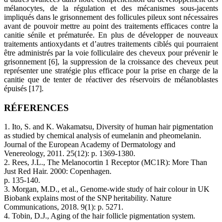
mélanocytes, de la régulation et des mécanismes sous-jacents
impliqués dans le grisonnement des follicules pileux sont nécessaires
avant de pouvoir mettre au point des traitements efficaces contre la
canitie sénile et prématurée. En plus de développer de nouveaux
traitements antioxydants et d’autres traitements ciblés qui pourraient
être administrés par la voie folliculaire des cheveux pour prévenir le
grisonnement [6], la suppression de la croissance des cheveux peut
représenter une stratégie plus efficace pour la prise en charge de la
canitie que de tenter de réactiver des réservoirs de mélanoblastes
épuisés [17].
RÉFERENCES
1. Ito, S. and K. Wakamatsu, Diversity of human hair pigmentation
as studied by chemical analysis of eumelanin and pheomelanin.
Journal of the European Academy of Dermatology and
Venereology, 2011. 25(12): p. 1369-1380.
2. Rees, J.L., The Melanocortin 1 Receptor (MC1R): More Than
Just Red Hair. 2000: Copenhagen.
p. 135-140.
3. Morgan, M.D., et al., Genome-wide study of hair colour in UK
Biobank explains most of the SNP heritability. Nature
Communications, 2018. 9(1): p. 5271.
4. Tobin, D.J., Aging of the hair follicle pigmentation system.