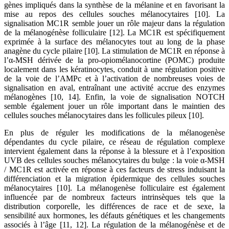
gènes impliqués dans la synthèse de la mélanine et en favorisant la
mise au repos des cellules souches mélanocytaires [10]. La
signalisation MC1R semble jouer un rôle majeur dans la régulation
de la mélanogénèse folliculaire [12]. La MC1R est spécifiquement
exprimée à la surface des mélanocytes tout au long de la phase
anagène du cycle pilaire [10]. La stimulation de MC1R en réponse à
l’α-MSH dérivée de la pro-opiomélanocortine (POMC) produite
localement dans les kératinocytes, conduit à une régulation positive
de la voie de l’AMPc et à l’activation de nombreuses voies de
signalisation en aval, entraînant une activité accrue des enzymes
mélanogènes [10, 14]. Enfin, la voie de signalisation NOTCH
semble également jouer un rôle important dans le maintien des
cellules souches mélanocytaires dans les follicules pileux [10].
En plus de réguler les modifications de la mélanogenèse
dépendantes du cycle pilaire, ce réseau de régulation complexe
intervient également dans la réponse à la blessure et à l’exposition
UVB des cellules souches mélanocytaires du bulge : la voie α-MSH
/ MC1R est activée en réponse à ces facteurs de stress induisant la
différenciation et la migration épidermique des cellules souches
mélanocytaires [10]. La mélanogenèse folliculaire est également
influencée par de nombreux facteurs intrinsèques tels que la
distribution corporelle, les différences de race et de sexe, la
sensibilité aux hormones, les défauts génétiques et les changements
associés à l’âge [11, 12]. La régulation de la mélanogénèse et de