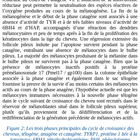
réductase peut permettre la neutralisation des espèces réactives de
l’oxygène produites au cours de la mélanogénèse. La fin de la
mélanogénèse et le début de la phase catagène sont associés à une
absence d’activité de TYR et à de très faibles niveaux d’activité de
6BH4 et d’HAP, accompagnés d’une rétraction des dendrites
mélanocytaires et peu de temps après à la fin de la prolifération des
kératinocytes dans la tige du cheveu. Une régression extensive du
follicule pileux induite par l’apoptose survient pendant la phase
catagène, entraînant une absence de mélanocytes dans le bulbe
pileux. La majorité des mélanocytes produisant de la mélanine dans
le bulbe pileux ne survivent pas à la phase catagène. Bien que la
présence de mélanocytes inactifs positifs à la protéine
prémélanosomale 17 (Pmel17 / gp100) dans la colonne épithéliale
associée à la phase catagène et également dans le sac télogène
fournisse la preuve de la survie d’au moins certains des mélanocytes
actifs au cours de la phase anagène, l’hypothèse actuelle est que les
mélanocytes immatures nécessaires à la nouvelle phase télogène
dans le cycle suivant de croissance du cheveu sont recrutés dans le
réservoir de mélanoblastes situé dans le follicule pileux supérieur,
plutôt qu’ils proviennent de la dédifférenciation et de la
redifférenciation de la génération précédente de mélanocytes actifs.
Figure 2: Les trois phases principales du cycle de croissance des
cheveux, télogène, anagène et catagène. TYRP1, protéine 1 liée à la
tyrosinase; 6BH4, tétrahydrobioptérine; PAH, phénylalanine