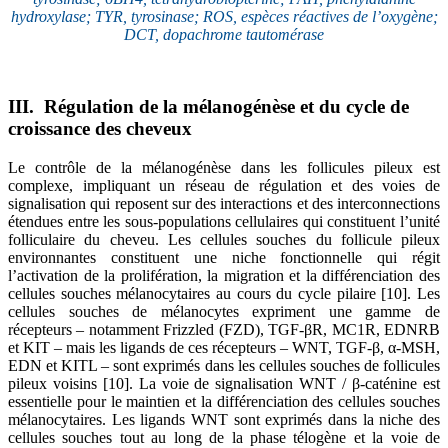
hydroxylase; TYR, tyrosinase; ROS, espèces réactives de l’oxygène;
DCT, dopachrome tautomérase
III. Régulation de la mélanogénèse et du cycle de
croissance des cheveux
Le contrôle de la mélanogénèse dans les follicules pileux est
complexe, impliquant un réseau de régulation et des voies de
signalisation qui reposent sur des interactions et des interconnections
étendues entre les sous-populations cellulaires qui constituent l’unité
folliculaire du cheveu. Les cellules souches du follicule pileux
environnantes constituent une niche fonctionnelle qui régit
l’activation de la prolifération, la migration et la différenciation des
cellules souches mélanocytaires au cours du cycle pilaire [10]. Les
cellules souches de mélanocytes expriment une gamme de
récepteurs – notamment Frizzled (FZD), TGF-βR, MC1R, EDNRB
et KIT – mais les ligands de ces récepteurs – WNT, TGF-β, α-MSH,
EDN et KITL – sont exprimés dans les cellules souches de follicules
pileux voisins [10]. La voie de signalisation WNT / β-caténine est
essentielle pour le maintien et la différenciation des cellules souches
mélanocytaires. Les ligands WNT sont exprimés dans la niche des
cellules souches tout au long de la phase télogène et la voie de