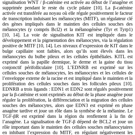
signalisation WNT / β-caténine est activée au début de l’anagène et
supprimée pendant le reste du cycle pilaire [10]. La β-caténine
activée est transférée au noyau où elle régule positivement le facteur
de transcription induisant les mélanocytes (MITF), un régulateur clé
des gènes impliqués dans le maintien des cellules souches des
mélanocytes (y compris Bcl2) et la mélanogénèse (Tyr et Tyrp1)
[10, 14]. La voie de signalisation KIT est impliquée dans le
développement et la pigmentation des mélanocytes, via la régulation
positive de MITF [10, 14]. Les niveaux d’expression de KIT dans le
bulge capillaire sont faibles, alors qu’ils sont élevés dans les
mélanocytes du bulbe pileux et les cellules épithéliales. KITL est
exprimé dans la papille dermique, le derme et la gaine du tissu
conjonctif périfolliculaire [10]. L’EDNRB est exprimé sur les
cellules souches de mélanocytes, les mélanocytes et les cellules de
l’enveloppe externe de la racine et est impliqué dans le maintien et la
prolifération des cellules souches dans les follicules pileux [10].
EDNRB a trois ligands : EDN1 et EDN2 sont régulés positivement
par la β-caténine et sont exprimés au début de la phase anagène pour
réguler la prolifération, la différenciation et la migration des cellules
souches des mélanocytes, alors que EDN3 est exprimé en phase
anagène tardive et joue un rôle dans la synthèse de la mélanine. Le
TGF-βR est exprimé dans la région du renflement à la fin de
l’anagène. La signalisation de TGF-β dépend de BCL2 et joue un
rôle important dans le maintien des cellules souches mélanocytaires
en inhibant l’expression du MITF, en régulant négativement les