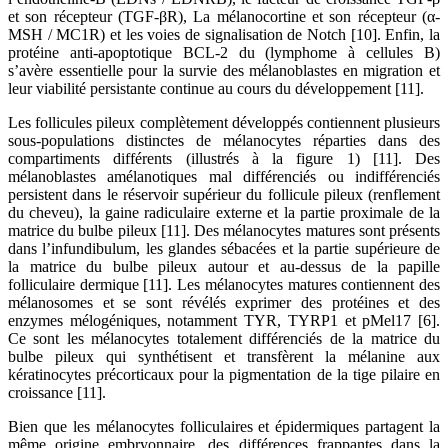
et son récepteur (TGF-βR), La mélanocortine et son récepteur (α-
MSH / MC1R) et les voies de signalisation de Notch [10]. Enfin, la
protéine anti-apoptotique BCL-2 du (lymphome à cellules B)
s’avère essentielle pour la survie des mélanoblastes en migration et
leur viabilité persistante continue au cours du développement [11].
Les follicules pileux complètement développés contiennent plusieurs
sous-populations distinctes de mélanocytes réparties dans des
compartiments différents (illustrés à la figure 1) [11]. Des
mélanoblastes amélanotiques mal différenciés ou indifférenciés
persistent dans le réservoir supérieur du follicule pileux (renflement
du cheveu), la gaine radiculaire externe et la partie proximale de la
matrice du bulbe pileux [11]. Des mélanocytes matures sont présents
dans l’infundibulum, les glandes sébacées et la partie supérieure de
la matrice du bulbe pileux autour et au-dessus de la papille
folliculaire dermique [11]. Les mélanocytes matures contiennent des
mélanosomes et se sont révélés exprimer des protéines et des
enzymes mélogéniques, notamment TYR, TYRP1 et pMel17 [6].
Ce sont les mélanocytes totalement différenciés de la matrice du
bulbe pileux qui synthétisent et transfèrent la mélanine aux
kératinocytes précorticaux pour la pigmentation de la tige pilaire en
croissance [11].
Bien que les mélanocytes folliculaires et épidermiques partagent la
même origine embryonnaire, des différences frappantes dans la