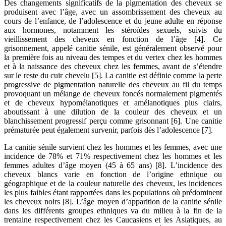
Des changements significatifs de la pigmentation des cheveux se
produisent avec l’âge, avec un assombrissement des cheveux au
cours de l’enfance, de l’adolescence et du jeune adulte en réponse
aux hormones, notamment les stéroïdes sexuels, suivis du
vieillissement des cheveux en fonction de l’âge [4]. Ce
grisonnement, appelé canitie sénile, est généralement observé pour
la première fois au niveau des tempes et du vertex chez les hommes
et à la naissance des cheveux chez les femmes, avant de s’étendre
sur le reste du cuir chevelu [5]. La canitie est définie comme la perte
progressive de pigmentation naturelle des cheveux au fil du temps
provoquant un mélange de cheveux foncés normalement pigmentés
et de cheveux hypomélanotiques et amélanotiques plus clairs,
aboutissant à une dilution de la couleur des cheveux et un
blanchissement progressif perçu comme grisonnant [6]. Une canitie
prématurée peut également survenir, parfois dès l’adolescence [7].
La canitie sénile survient chez les hommes et les femmes, avec une
incidence de 78% et 71% respectivement chez les hommes et les
femmes adultes d’âge moyen (45 à 65 ans) [8]. L’incidence des
cheveux blancs varie en fonction de l’origine ethnique ou
géographique et de la couleur naturelle des cheveux, les incidences
les plus faibles étant rapportées dans les populations où prédominent
les cheveux noirs [8]. L’âge moyen d’apparition de la canitie sénile
dans les différents groupes ethniques va du milieu à la fin de la
trentaine respectivement chez les Caucasiens et les Asiatiques, au