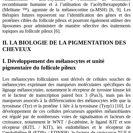
recombinante humaine et à l’utilisation de l’acétylhexapeptide-1
(Melitane ™), agoniste de la mélanocortine (a-MSH) [6, 9]. Les
thérapies futures reposeront sur l’identification des gènes et des
protéines cibles du follicule pileux et pourront également utiliser des
liposomes pour administrer de manière sélective des traitements
topiques au follicule pileux [6].
II. LA BIOLOGIE DE LA PIGMENTATION DES
CHEVEUX
I. Développement des mélanocytes et unité
pigmentaire du follicule pileux
Les mélanocytes folliculaires sont dérivés de cellules souches de
mélanocytes exprimant des marqueurs moléculaires spécifiques du
lignage mélanocytaire, notamment le récepteur de tyrosine kinase kit
et le facteur de transcription paired box 3 (Pax3), mais pas les
marqueurs associés à la différenciation des mélanocytes telle que la
tyrosinase (Tyr) et la protéine 1 liée à la tyrosinase (Tyrp1) [10]. Le
développement de ces cellules précurseurs appelées mélanoblastes
est régulé par de nombreuses voies de signalisation et facteurs de
croissance, notamment le WNT / β-caténine, le ligand KIT et son
récepteur (KITL / KIT), les endothélines et le récepteur de
l’endothéline-B (EDNs / EDNRB), le facteur de croissance TGF-β