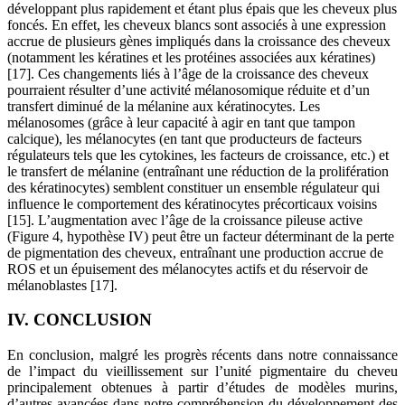
développant plus rapidement et étant plus épais que les cheveux plus
foncés. En effet, les cheveux blancs sont associés à une expression
accrue de plusieurs gènes impliqués dans la croissance des cheveux
(notamment les kératines et les protéines associées aux kératines)
[17]. Ces changements liés à l’âge de la croissance des cheveux
pourraient résulter d’une activité mélanosomique réduite et d’un
transfert diminué de la mélanine aux kératinocytes. Les
mélanosomes (grâce à leur capacité à agir en tant que tampon
calcique), les mélanocytes (en tant que producteurs de facteurs
régulateurs tels que les cytokines, les facteurs de croissance, etc.) et
le transfert de mélanine (entraînant une réduction de la prolifération
des kératinocytes) semblent constituer un ensemble régulateur qui
influence le comportement des kératinocytes précorticaux voisins
[15]. L’augmentation avec l’âge de la croissance pileuse active
(Figure 4, hypothèse IV) peut être un facteur déterminant de la perte
de pigmentation des cheveux, entraînant une production accrue de
ROS et un épuisement des mélanocytes actifs et du réservoir de
mélanoblastes [17].
IV. CONCLUSION
En conclusion, malgré les progrès récents dans notre connaissance
de l’impact du vieillissement sur l’unité pigmentaire du cheveu
principalement obtenues à partir d’études de modèles murins,
d’autres avancées dans notre compréhension du développement des