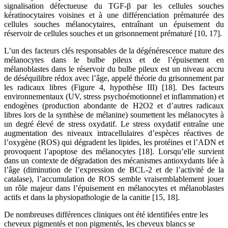
signalisation défectueuse du TGF-β par les cellules souches
kératinocytaires voisines et à une différenciation prématurée des
cellules souches mélanocytaires, entraînant un épuisement du
réservoir de cellules souches et un grisonnement prématuré [10, 17].
L’un des facteurs clés responsables de la dégénérescence mature des
mélanocytes dans le bulbe pileux et de l’épuisement en
mélanoblastes dans le réservoir du bulbe pileux est un niveau accru
de déséquilibre rédox avec l’âge, appelé théorie du grisonnement par
les radicaux libres (Figure 4, hypothèse III) [18]. Des facteurs
environnementaux (UV, stress psychoémotionnel et inflammation) et
endogènes (production abondante de H2O2 et d’autres radicaux
libres lors de la synthèse de mélanine) soumettent les mélanocytes à
un degré élevé de stress oxydatif. Le stress oxydatif entraîne une
augmentation des niveaux intracellulaires d’espèces réactives de
l’oxygène (ROS) qui dégradent les lipides, les protéines et l’ADN et
provoquent l’apoptose des mélanocytes [18]. Lorsqu’elle survient
dans un contexte de dégradation des mécanismes antioxydants liée à
l’âge (diminution de l’expression de BCL-2 et de l’activité de la
catalase), l’accumulation de ROS semble vraisemblablement jouer
un rôle majeur dans l’épuisement en mélanocytes et mélanoblastes
actifs et dans la physiopathologie de la canitie [15, 18].
De nombreuses différences cliniques ont été identifiées entre les
cheveux pigmentés et non pigmentés, les cheveux blancs se