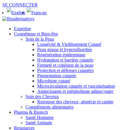
SE CONNECTER
Expertise
Cosmétique et Bien-être
Soin de la Peau
Longévité & Vieillissement Cutané
Peau grasse et hyperséborrhée
Régénération épidermique
Hydratation et barrière cutanée
Fermeté et cohésion de la peau
Protection et défenses cutanées
Pigmentation cutanée
Microbiote cutané
Microcirculation cutanée et vascularisation
Amincissants et métabolisme adipocytaire
Soin des Cheveux
Repousse des cheveux, alopécie et canitie
Compléments alimentaires
Pharma & Biotech
Santé Humaine
Santé Animale
Ressources