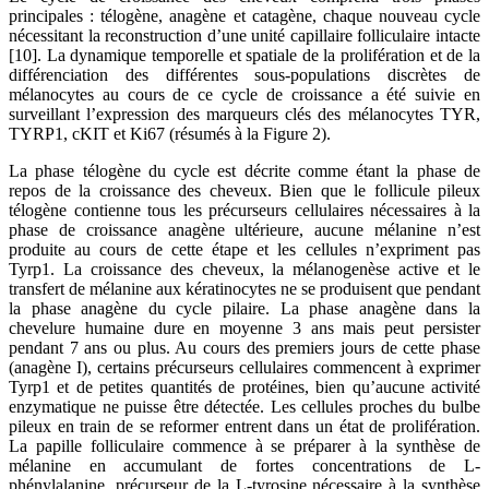
principales : télogène, anagène et catagène, chaque nouveau cycle
nécessitant la reconstruction d’une unité capillaire folliculaire intacte
[10]. La dynamique temporelle et spatiale de la prolifération et de la
différenciation des différentes sous-populations discrètes de
mélanocytes au cours de ce cycle de croissance a été suivie en
surveillant l’expression des marqueurs clés des mélanocytes TYR,
TYRP1, cKIT et Ki67 (résumés à la Figure 2).
La phase télogène du cycle est décrite comme étant la phase de
repos de la croissance des cheveux. Bien que le follicule pileux
télogène contienne tous les précurseurs cellulaires nécessaires à la
phase de croissance anagène ultérieure, aucune mélanine n’est
produite au cours de cette étape et les cellules n’expriment pas
Tyrp1. La croissance des cheveux, la mélanogenèse active et le
transfert de mélanine aux kératinocytes ne se produisent que pendant
la phase anagène du cycle pilaire. La phase anagène dans la
chevelure humaine dure en moyenne 3 ans mais peut persister
pendant 7 ans ou plus. Au cours des premiers jours de cette phase
(anagène I), certains précurseurs cellulaires commencent à exprimer
Tyrp1 et de petites quantités de protéines, bien qu’aucune activité
enzymatique ne puisse être détectée. Les cellules proches du bulbe
pileux en train de se reformer entrent dans un état de prolifération.
La papille folliculaire commence à se préparer à la synthèse de
mélanine en accumulant de fortes concentrations de L-
phénylalanine, précurseur de la L-tyrosine nécessaire à la synthèse