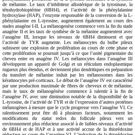
de mélanine. Le taux d’inhibiteur allostérique de la tyrosinase, la
tétrahydrobioptérine (6BH4), et l’activité de la phénylalanine
hydroxylase (HAP), l’enzyme responsable de la conversion de la L-
phénylalanine en L-tyrosine, augmentent également au cours des
stades anagène I-II. La mélanogenèse commence vers la fin du stade
anagène II et les taux de synthèse de la mélanine augmentent avec
l’anagène III, lorsque les niveaux de 6BH4 diminuent et que
l’activité de TYR augmente. Les mélanocytes du bulbe pileux
subissent une explosion de prolifération au cours de cette phase et
cette prolifération se poursuit jusqu’à ce que l’unité pigmentaire du
cheveu entre en anagène IV. Les mélanocytes dans l’anagène III
développent un appareil de Golgi et un réticulum endoplasmique
rugueux plus étendus, et deviennent plus dendritiques en préparation
du transfert de mélanine induit par les mélanosomes dans les
kératinocytes pré-corticaux. Le début de l’anagène IV est caractérisé
par une production maximale de fibres de cheveux et de mélanine,
mais le taux de mélanogénèse commence à ralentir à la fin de
l’anagène IV, avec une diminution notable de la disponibilité de la
L-tyrosine, de l’activité de TYR et de l’expression d’autres protéines
mélanogènes à mesure que le cycle progresse vers l’anagène VI. Ce
ralentissement peut être dû à plusieurs facteurs, notamment les
modifications du statut redox du follicule pileux vers un
environnement plus réducteur associé à de faibles niveaux d’activité
de 6BH4 et de HAP et à une activité accrue de la thiorédoxine
réductase au cours de l’anagène VI. L’induction de la thiorédoxine