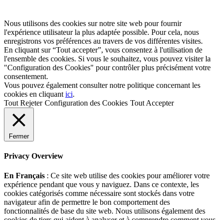
enregistrons vos préférences au travers de vos différentes visites.
En cliquant sur “Tout accepter”, vous consentez à l'utilisation de
l'ensemble des cookies. Si vous le souhaitez, vous pouvez visiter la
"Configuration des Cookies" pour contrôler plus précisément votre
consentement.
Vous pouvez également consulter notre politique concernant les
cookies en cliquant
ici
.
Tout Rejeter
Configuration des Cookies
Tout Accepter
Fermer
Privacy Overview
En Français
: Ce site web utilise des cookies pour améliorer votre
expérience pendant que vous y naviguez. Dans ce contexte, les
cookies catégorisés comme nécessaire sont stockés dans votre
navigateur afin de permettre le bon comportement des
fonctionnalités de base du site web. Nous utilisons également des
cookies de tiers qui aident à analyser et à comprendre comment vous
utilisez notre site qima-lifesciences.com. Ces cookies vont être
stockés sur votre navigateur uniquement avec votre accord
préalable. Vous avez la possibilité de refuser d'utiliser tout ou partie
de ces cookies mais cela peut fortement détériorer votre expérience