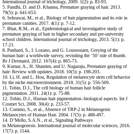
International journal of trichology, 2009. 1(2): p. 83-93.
5. Pandhi, D. and D. Khanna, Premature graying of hair. 2013.
79(5): p. 641-653.
6. Sehrawat, M., et al., Biology of hair pigmentation and its role in
premature canities. 2017. 4(1): p. 7-12.
7. Bhat, R.M., et al., Epidemiological and investigative study of
premature graying of hair in higher secondary and pre-university
school children. International journal of trichology, 2013. 5(1): p.
17-21.
8. Panhard, S., I. Lozano, and G. Loussouarn, Greying of the
human hair: a worldwide survey, revisiting the ‘50’ rule of thumb.
Br J Dermatol, 2012. 167(4): p. 865-73.
9. Kumar, A., H. Shamim, and U. Nagaraju, Premature graying of
hair: Review with updates. 2018. 10(5): p. 198-203.
10. Li, H. and L. Hou, Regulation of melanocyte stem cell behavior
by the niche microenvironment. 2018. 31(5): p. 556-569.
11. Tobin, D.J., The cell biology of human hair follicle
pigmentation. 2011. 24(1): p. 75-88.
12. Tobin, D.J., Human hair pigmentation–biological aspects. Int J
Cosmet Sci, 2008. 30(4): p. 233-57.
13. Commo, S., et al., Absence of TRP-2 in Melanogenic
Melanocytes of Human Hair. 2004. 17(5): p. 488-497.
14. D’Mello, S.A.N., et al., Signaling Pathways
in Melanogenesis. International journal of molecular sciences, 2016.
17(7): p. 1144.