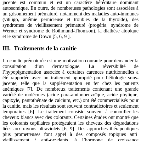
jacente est commun et est un caractère héréditaire dominant
autosomique. En outre, de nombreuses pathologies sont associées à
un grisonnement prématuré, notamment des maladies auto-immunes
(vitiligo, anémie pernicieuse et troubles de la thyroïde), des
syndromes de vieillissement prématuré (progéria, syndrome de
Werner et syndrome de Rothmund-Thomson), la diathèse atopique
et le syndrome de Down [5, 6, 9 ].
III. Traitements de la canitie
La canitie prématurée est une motivation courante pour demander la
consultation d’un dermatologue. La réversibilité de
l’hypopigmentation associée à certaines carences nutritionnelles a
été rapportée avec un traitement approprié pour l’étiologie sous-
jacente, telle que la supplémentation en fer chez les patients
anémiques [7]. De nombreux traitements contenant une grande
variété de molécules (acide para-aminobenzoïque, acide phytique,
capixyle, pantothénate de calcium, etc.) ont été commercialisés pour
la canitie, mais les résultats sont souvent contradictoires et seulement
temporaires [6]. Le traitement consiste souvent à camoufler les
cheveux blancs avec des colorants. Certaines études ont montré que
les colorants capillaires protégeaient les cheveux des dégradations
liées aux rayons ultraviolets [6, 9]. Des approches thérapeutiques
plus prometteuses font appel à des composés topiques anti-
vieillissement / anti-oxydants, à l’hormone de croissance