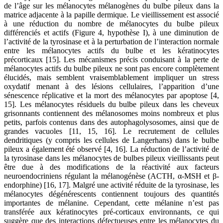
de l’âge sur les mélanocytes mélanogènes du bulbe pileux dans la
matrice adjacente à la papille dermique. Le vieillissement est associé
à une réduction du nombre de mélanocytes du bulbe pileux
différenciés et actifs (Figure 4, hypothèse I), à une diminution de
l’activité de la tyrosinase et à la perturbation de l’interaction normale
entre les mélanocytes actifs du bulbe et les kératinocytes
précorticaux [15]. Les mécanismes précis conduisant à la perte de
mélanocytes actifs du bulbe pileux ne sont pas encore complètement
élucidés, mais semblent vraisemblablement impliquer un stress
oxydatif menant à des lésions cellulaires, l’apparition d’une
sénescence réplicative et la mort des mélanocytes par apoptose [4,
15]. Les mélanocytes résiduels du bulbe pileux dans les cheveux
grisonnants contiennent des mélanosomes moins nombreux et plus
petits, parfois contenus dans des autophagolysosomes, ainsi que de
grandes vacuoles [11, 15, 16]. Le recrutement de cellules
dendritiques (y compris les cellules de Langerhans) dans le bulbe
pileux a également été observé [4, 16]. La réduction de l’activité de
la tyrosinase dans les mélanocytes de bulbes pileux vieillissants peut
être due à des modifications de la réactivité aux facteurs
neuroendocriniens régulant la mélanogénèse (ACTH, α-MSH et β-
endorphine) [16, 17]. Malgré une activité réduite de la tyrosinase, les
mélanocytes dégénérescents contiennent toujours des quantités
importantes de mélanine. Cependant, cette mélanine n’est pas
transférée aux kératinocytes pré-corticaux environnants, ce qui
suggère que des interactions défectueuses entre les mélanocytes du