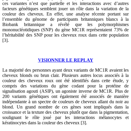
ces variantes n’est que partielle et les interactions avec d’autres
facteurs génétiques semblent jouer un rôle dans la variation de la
couleur des cheveux. En effet, une analyse récente portant sur
l’ensemble du génome de participants britanniques blancs à la
Biobank britannique a révélé que les polymorphismes
mononucléotidiques (SNP) du gène MC1R représentaient 73% de
l’héritabilité des SNP pour les cheveux roux dans cette population
[3].
VISIONNER LE REPLAY
La majorité des personnes ayant deux variants de MC1R avaient les
cheveux blonds ou brun clair. Plusieurs autres locus associés à la
couleur des cheveux roux ont été identifiés dans cette étude, y
compris des variations du gène codant pour la protéine de
signalisation agouti (ASIP), un agoniste inverse de MC1R. Plus de
200 variants génétiques ont également été associés de manière
indépendante à un spectre de couleurs de cheveux allant du noir au
blond. Un grand nombre de ces gènes sont impliqués dans la
croissance et la texture des cheveux plutôt que dans la pigmentation,
soulignant le rôle joué par les interactions mélanocytes et
kératinocytes dans la couleur des cheveux [3].