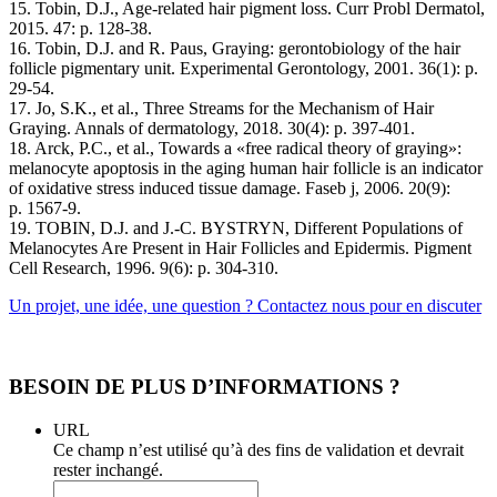
15. Tobin, D.J., Age-related hair pigment loss. Curr Probl Dermatol,
2015. 47: p. 128-38.
16. Tobin, D.J. and R. Paus, Graying: gerontobiology of the hair
follicle pigmentary unit. Experimental Gerontology, 2001. 36(1): p.
29-54.
17. Jo, S.K., et al., Three Streams for the Mechanism of Hair
Graying. Annals of dermatology, 2018. 30(4): p. 397-401.
18. Arck, P.C., et al., Towards a «free radical theory of graying»:
melanocyte apoptosis in the aging human hair follicle is an indicator
of oxidative stress induced tissue damage. Faseb j, 2006. 20(9):
p. 1567-9.
19. TOBIN, D.J. and J.-C. BYSTRYN, Different Populations of
Melanocytes Are Present in Hair Follicles and Epidermis. Pigment
Cell Research, 1996. 9(6): p. 304-310.
Un projet, une idée, une question ? Contactez nous pour en discuter
BESOIN DE PLUS D’INFORMATIONS ?
URL
Ce champ n’est utilisé qu’à des fins de validation et devrait
rester inchangé.