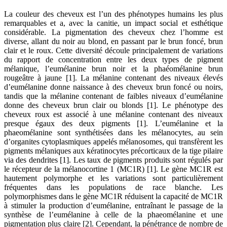
La couleur des cheveux est l’un des phénotypes humains les plus
remarquables et a, avec la canitie, un impact social et esthétique
considérable. La pigmentation des cheveux chez l’homme est
diverse, allant du noir au blond, en passant par le brun foncé, brun
clair et le roux. Cette diversité découle principalement de variations
du rapport de concentration entre les deux types de pigment
mélanique, l’eumélanine brun noir et la phaéomélanine brun
rougeâtre à jaune [1]. La mélanine contenant des niveaux élevés
d’eumélanine donne naissance à des cheveux brun foncé ou noirs,
tandis que la mélanine contenant de faibles niveaux d’eumélanine
donne des cheveux brun clair ou blonds [1]. Le phénotype des
cheveux roux est associé à une mélanine contenant des niveaux
presque égaux des deux pigments [1]. L’eumélanine et la
phaeomélanine sont synthétisées dans les mélanocytes, au sein
d’organites cytoplasmiques appelés mélanosomes, qui transfèrent les
pigments mélaniques aux kératinocytes précorticaux de la tige pilaire
via des dendrites [1]. Les taux de pigments produits sont régulés par
le récepteur de la mélanocortine 1 (MC1R) [1]. Le gène MC1R est
hautement polymorphe et les variations sont particulièrement
fréquentes dans les populations de race blanche. Les
polymorphismes dans le gène MC1R réduisent la capacité de MC1R
à stimuler la production d’eumélanine, entraînant le passage de la
synthèse de l’eumélanine à celle de la phaeomélanine et une
pigmentation plus claire [2]. Cependant, la pénétrance de nombre de